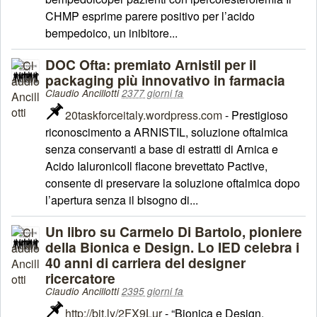
CHMP esprime parere positivo per l’acido
bempedoico, un inibitore...
DOC Ofta: premiato Arnistil per il
packaging più innovativo in farmacia
Claudio Ancillotti
2377 giorni fa
20taskforceitaly.wordpress.com
- Prestigioso
riconoscimento a ARNISTIL, soluzione oftalmica
senza conservanti a base di estratti di Arnica e
Acido IaluronicoIl flacone brevettato Pactive,
consente di preservare la soluzione oftalmica dopo
l’apertura senza il bisogno di...
Un libro su Carmelo Di Bartolo, pioniere
della Bionica e Design. Lo IED celebra i
40 anni di carriera del designer
ricercatore
Claudio Ancillotti
2395 giorni fa
http://bit.ly/2FX9Lur
- “Bionica e Design.