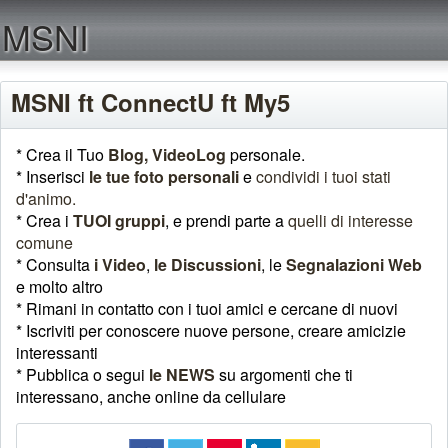
MSNI
MSNI ft ConnectU ft My5
* Crea il Tuo
Blog,
VideoLog
personale.
* Inserisci
le tue foto personali
e
condividi i tuoi stati
d'animo.
* Crea i
TUOI gruppi
, e prendi parte a
quelli di interesse
comune
* Consulta
i Video
,
le Discussioni
, le
Segnalazioni Web
e molto altro
* Rimani in contatto con i tuoi amici e cercane di nuovi
* Iscriviti per conoscere nuove persone, creare amicizie
interessanti
* Pubblica o segui
le NEWS
su argomenti che ti
interessano, anche online da cellulare