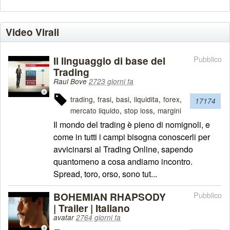
Video Virali
Il linguaggio di base del
Pubblico
Trading
Raul Bove
2723 giorni fa
trading
frasi
basi
liquidita
forex
17174
mercato liquido
stop loss
margini
Il mondo del trading è pieno di nomignoli, e
come in tutti i campi bisogna conoscerli per
avvicinarsi al Trading Online, sapendo
quantomeno a cosa andiamo incontro.
Spread, toro, orso, sono tut...
BOHEMIAN RHAPSODY
Pubblico
| Trailer | Italiano
avatar
2764 giorni fa