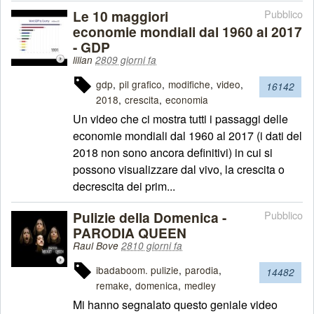
Le 10 maggiori
Pubblico
economie mondiali dal 1960 al 2017
- GDP
lilian
2809 giorni fa
gdp
pil grafico
modifiche
video
16142
2018
crescita
economia
Un video che ci mostra tutti i passaggi delle
economie mondiali dal 1960 al 2017 (i dati del
2018 non sono ancora definitivi) in cui si
possono visualizzare dal vivo, la crescita o
decrescita dei prim...
Pulizie della Domenica -
Pubblico
PARODIA QUEEN
Raul Bove
2810 giorni fa
ibadaboom. pulizie
parodia
14482
remake
domenica
medley
Mi hanno segnalato questo geniale video