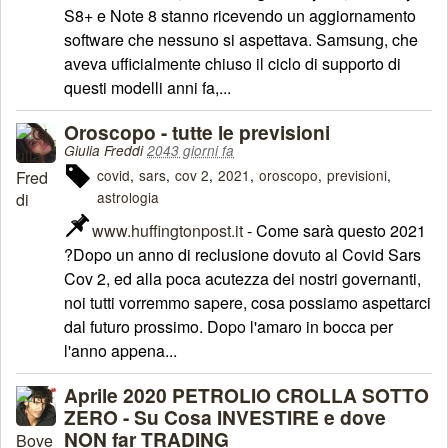
S8+ e Note 8 stanno ricevendo un aggiornamento
software che nessuno si aspettava. Samsung, che
aveva ufficialmente chiuso il ciclo di supporto di
questi modelli anni fa,...
Oroscopo - tutte le previsioni
Giulia Freddi
2043 giorni fa
covid
sars
cov 2
2021
oroscopo
previsioni
astrologia
www.huffingtonpost.it
- Come sarà questo 2021
?Dopo un anno di reclusione dovuto al Covid Sars
Cov 2, ed alla poca acutezza dei nostri governanti,
noi tutti vorremmo sapere, cosa possiamo aspettarci
dal futuro prossimo. Dopo l'amaro in bocca per
l'anno appena...
Aprile 2020 PETROLIO CROLLA SOTTO
ZERO - Su Cosa INVESTIRE e dove
NON far TRADING