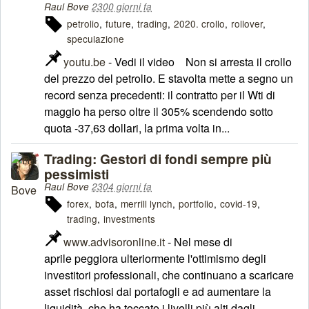
Raul Bove
2300 giorni fa
petrolio
future
trading
2020. crollo
rollover
speculazione
youtu.be
- Vedi il video Non si arresta il crollo
del prezzo del petrolio. E stavolta mette a segno un
record senza precedenti: il contratto per il Wti di
maggio ha perso oltre il 305% scendendo sotto
quota -37,63 dollari, la prima volta in...
Trading: Gestori di fondi sempre più
pessimisti
Raul Bove
2304 giorni fa
forex
bofa
merrill lynch
portfolio
covid-19
trading
investments
www.advisoronline.it
- Nel mese di
aprile peggiora ulteriormente l'ottimismo degli
investitori professionali, che continuano a scaricare
asset rischiosi dai portafogli e ad aumentare la
liquidità, che ha toccato i livelli più alti dagli