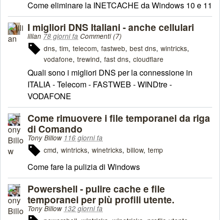
Come eliminare la INETCACHE da Windows 10 e 11
I migliori DNS Italiani - anche cellulari
lilian
78 giorni fa
Commenti (7)
dns
tim
telecom
fastweb
best dns
wintricks
vodafone
trewind
fast dns
cloudflare
Quali sono i migliori DNS per la connessione in
ITALIA - Telecom - FASTWEB - WINDtre -
VODAFONE
Come rimuovere i file temporanei da riga
di Comando
Tony Billow
116 giorni fa
cmd
wintricks
winetricks
billow
temp
Come fare la pulizia di Windows
Powershell - pulire cache e file
temporanei per più profili utente.
Tony Billow
132 giorni fa