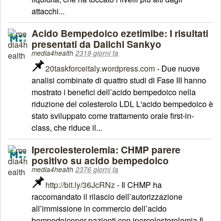
attacchi...
Acido Bempedoico ezetimibe: I risultati
presentati da Daiichi Sankyo
media4health
2319 giorni fa
20taskforceitaly.wordpress.com
- Due nuove
analisi combinate di quattro studi di Fase III hanno
mostrato i benefici dell’acido bempedoico nella
riduzione del colesterolo LDL L'acido bempedoico è
stato sviluppato come trattamento orale first-in-
class, che riduce il...
Ipercolesterolemia: CHMP parere
positivo su acido bempedoico
media4health
2376 giorni fa
http://bit.ly/36JcRNz
- Il CHMP ha
raccomandato il rilascio dell’autorizzazione
all’immissione in commercio dell’acido
bempedoicoper pazienti con ipercolesterolemia Il