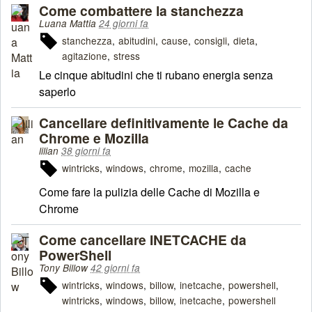
Come combattere la stanchezza
Luana Mattia
24 giorni fa
stanchezza
abitudini
cause
consigli
dieta
agitazione
stress
Le cinque abitudini che ti rubano energia senza
saperlo
Cancellare definitivamente le Cache da
Chrome e Mozilla
lilian
38 giorni fa
wintricks
windows
chrome
mozilla
cache
Come fare la pulizia delle Cache di Mozilla e
Chrome
Come cancellare INETCACHE da
PowerShell
Tony Billow
42 giorni fa
wintricks
windows
billow
inetcache
powershell
wintricks
windows
billow
inetcache
powershell