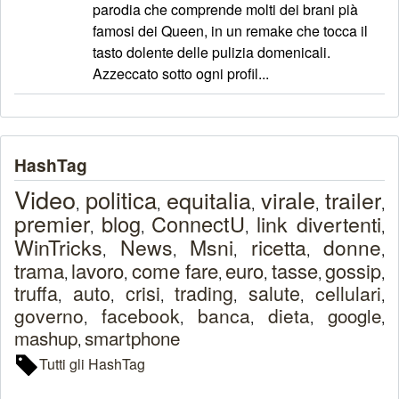
parodia che comprende molti dei brani pià
famosi dei Queen, in un remake che tocca il
tasto dolente delle pulizia domenicali.
Azzeccato sotto ogni profil...
HashTag
Video
politica
equitalia
virale
trailer
,
,
,
,
,
premier
blog
ConnectU
link divertenti
,
,
,
,
WinTricks
News
Msni
ricetta
donne
,
,
,
,
,
trama
lavoro
come fare
euro
tasse
gossip
,
,
,
,
,
,
truffa
auto
crisi
trading
salute
cellulari
,
,
,
,
,
,
governo
facebook
banca
dieta
google
,
,
,
,
,
mashup
smartphone
,
Tutti gli HashTag