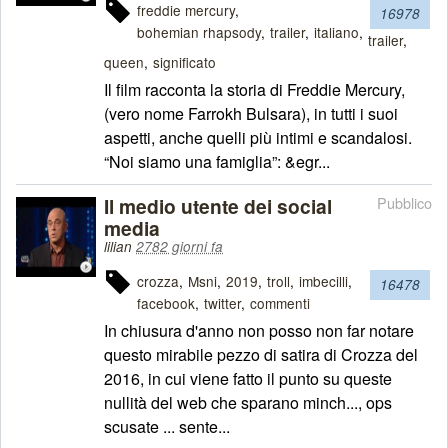
freddie mercury
16978
bohemian rhapsody
trailer
italiano
trailer
queen
significato
Il film racconta la storia di Freddie Mercury,
(vero nome Farrokh Bulsara), in tutti i suoi
aspetti, anche quelli più intimi e scandalosi.
“Noi siamo una famiglia”: &egr...
Il medio utente dei social
Pubblico
media
lilian
2782 giorni fa
crozza
Msni
2019
troll
imbecilli
16478
facebook
twitter
commenti
In chiusura d'anno non posso non far notare
questo mirabile pezzo di satira di Crozza del
2016, in cui viene fatto il punto su queste
nullità del web che sparano minch..., ops
scusate ... sente...