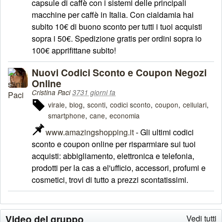
capsule di caffè con i sistemi delle principali
macchine per caffè in Italia. Con cialdamia hai
subito 10€ di buono sconto per tutti i tuoi acquisti
sopra i 50€. Spedizione gratis per ordini sopra io
100€ apprifittane subito!
Nuovi Codici Sconto e Coupon Negozi
Online
Cristina Paci
3731 giorni fa
virale
blog
sconti
codici sconto
coupon
cellulari
smartphone
cane
economia
www.amazingshopping.it
- Gli ultimi codici
sconto e coupon online per risparmiare sui tuoi
acquisti: abbigliamento, elettronica e telefonia,
prodotti per la cas a el'ufficio, accessori, profumi e
cosmetici, trovi di tutto a prezzi scontatissimi.
Video del gruppo
Vedi tutti