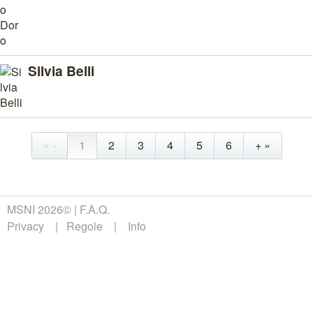
Silvia Belli
« -
1
2
3
4
5
6
+ »
MSNI 2026©
F.A.Q.
Privacy
Regole
Info