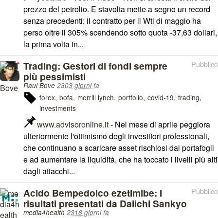
prezzo del petrolio. E stavolta mette a segno un record
senza precedenti: il contratto per il Wti di maggio ha
perso oltre il 305% scendendo sotto quota -37,63 dollari,
la prima volta in...
Trading: Gestori di fondi sempre
Pubblico
più pessimisti
Raul Bove
2303 giorni fa
forex
bofa
merrill lynch
portfolio
covid-19
trading
investments
www.advisoronline.it
- Nel mese di aprile peggiora
ulteriormente l'ottimismo degli investitori professionali,
che continuano a scaricare asset rischiosi dai portafogli
e ad aumentare la liquidità, che ha toccato i livelli più alti
dagli attacchi...
Acido Bempedoico ezetimibe: I
Pubblico
risultati presentati da Daiichi Sankyo
media4health
2318 giorni fa