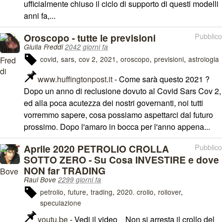
ufficialmente chiuso il ciclo di supporto di questi modelli
anni fa,...
Oroscopo - tutte le previsioni
Pubblico
Giulia Freddi
2042 giorni fa
covid
sars
cov 2
2021
oroscopo
previsioni
astrologia
www.huffingtonpost.it
- Come sarà questo 2021 ?
Dopo un anno di reclusione dovuto al Covid Sars Cov 2,
ed alla poca acutezza dei nostri governanti, noi tutti
vorremmo sapere, cosa possiamo aspettarci dal futuro
prossimo. Dopo l'amaro in bocca per l'anno appena...
Aprile 2020 PETROLIO CROLLA
Pubblico
SOTTO ZERO - Su Cosa INVESTIRE e dove
NON far TRADING
Raul Bove
2299 giorni fa
petrolio
future
trading
2020. crollo
rollover
speculazione
youtu.be
- Vedi il video Non si arresta il crollo del