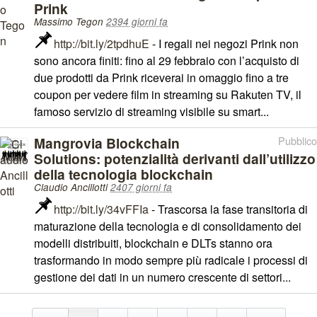
Prink
Massimo Tegon
2394 giorni fa
http://bit.ly/2tpdhuE
- I regali nei negozi Prink non
sono ancora finiti: fino al 29 febbraio con l’acquisto di
due prodotti da Prink riceverai in omaggio fino a tre
coupon per vedere film in streaming su Rakuten TV, il
famoso servizio di streaming visibile su smart...
Mangrovia Blockchain
Pubblico
Solutions: potenzialità derivanti dall’utilizzo
della tecnologia blockchain
Claudio Ancillotti
2407 giorni fa
http://bit.ly/34vFFIa
- Trascorsa la fase transitoria di
maturazione della tecnologia e di consolidamento dei
modelli distribuiti, blockchain e DLTs stanno ora
trasformando in modo sempre più radicale i processi di
gestione dei dati in un numero crescente di settori...