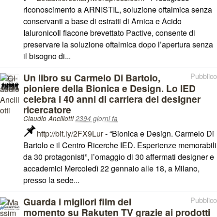
riconoscimento a ARNISTIL, soluzione oftalmica senza
conservanti a base di estratti di Arnica e Acido
IaluronicoIl flacone brevettato Pactive, consente di
preservare la soluzione oftalmica dopo l’apertura senza
il bisogno di...
Un libro su Carmelo Di Bartolo,
Pubblico
pioniere della Bionica e Design. Lo IED
celebra i 40 anni di carriera del designer
ricercatore
Claudio Ancillotti
2394 giorni fa
http://bit.ly/2FX9Lur
- “Bionica e Design. Carmelo Di
Bartolo e il Centro Ricerche IED. Esperienze memorabili
da 30 protagonisti”, l’omaggio di 30 affermati designer e
accademici Mercoledì 22 gennaio alle 18, a Milano,
presso la sede...
Guarda i migliori film del
Pubblico
momento su Rakuten TV grazie ai prodotti