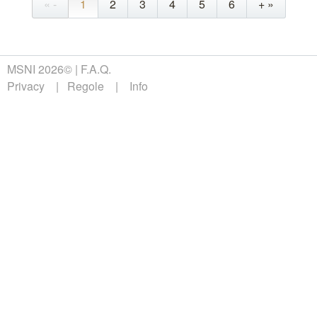
« -
1
2
3
4
5
6
+ »
MSNI 2026©
F.A.Q.
Privacy
Regole
Info