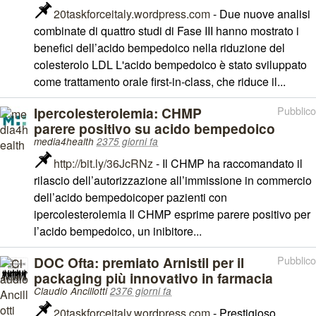
20taskforceitaly.wordpress.com
- Due nuove analisi
combinate di quattro studi di Fase III hanno mostrato i
benefici dell’acido bempedoico nella riduzione del
colesterolo LDL L'acido bempedoico è stato sviluppato
come trattamento orale first-in-class, che riduce il...
Ipercolesterolemia: CHMP
Pubblico
parere positivo su acido bempedoico
media4health
2375 giorni fa
http://bit.ly/36JcRNz
- Il CHMP ha raccomandato il
rilascio dell’autorizzazione all’immissione in commercio
dell’acido bempedoicoper pazienti con
ipercolesterolemia Il CHMP esprime parere positivo per
l’acido bempedoico, un inibitore...
DOC Ofta: premiato Arnistil per il
Pubblico
packaging più innovativo in farmacia
Claudio Ancillotti
2376 giorni fa
20taskforceitaly.wordpress.com
- Prestigioso