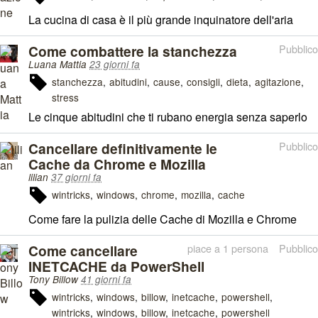
La cucina di casa è il più grande inquinatore dell'aria
Come combattere la stanchezza
Pubblico
Luana Mattia
23 giorni fa
stanchezza
abitudini
cause
consigli
dieta
agitazione
stress
Le cinque abitudini che ti rubano energia senza saperlo
Cancellare definitivamente le
Pubblico
Cache da Chrome e Mozilla
lilian
37 giorni fa
wintricks
windows
chrome
mozilla
cache
Come fare la pulizia delle Cache di Mozilla e Chrome
Come cancellare
piace a 1 persona
Pubblico
INETCACHE da PowerShell
Tony Billow
41 giorni fa
wintricks
windows
billow
inetcache
powershell
wintricks
windows
billow
inetcache
powershell