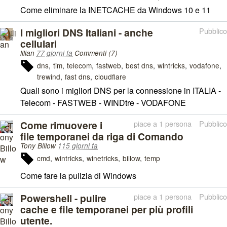
Come eliminare la INETCACHE da Windows 10 e 11
I migliori DNS Italiani - anche
Pubblico
cellulari
lilian
77 giorni fa
Commenti (7)
dns
tim
telecom
fastweb
best dns
wintricks
vodafone
trewind
fast dns
cloudflare
Quali sono i migliori DNS per la connessione in ITALIA -
Telecom - FASTWEB - WINDtre - VODAFONE
Come rimuovere i
piace a 1 persona
Pubblico
file temporanei da riga di Comando
Tony Billow
115 giorni fa
cmd
wintricks
winetricks
billow
temp
Come fare la pulizia di Windows
Powershell - pulire
piace a 1 persona
Pubblico
cache e file temporanei per più profili
utente.