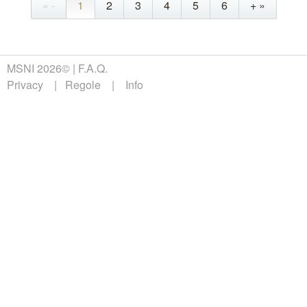
« -
1
2
3
4
5
6
+ »
MSNI 2026©
F.A.Q.
Privacy
Regole
Info