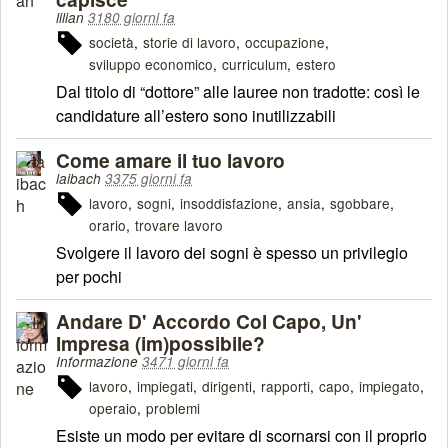
lilian
3180 giorni fa
società
storie di lavoro
occupazione
sviluppo economico
curriculum
estero
Dal titolo di “dottore” alle lauree non tradotte: così le
candidature all’estero sono inutilizzabili
Come amare il tuo lavoro
laibach
3375 giorni fa
lavoro
sogni
insoddisfazione
ansia
sgobbare
orario
trovare lavoro
Svolgere il lavoro dei sogni è spesso un privilegio
per pochi
Andare D' Accordo Col Capo, Un'
Impresa (im)possibile?
Informazione
3471 giorni fa
lavoro
impiegati
dirigenti
rapporti
capo
impiegato
operaio
problemi
Esiste un modo per evitare di scornarsi con il proprio