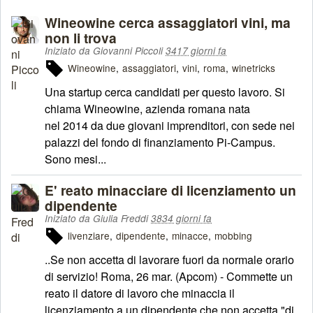
Wineowine cerca assaggiatori vini, ma
non li trova
Iniziato da Giovanni Piccoli
3417 giorni fa
Wineowine
assaggiatori
vini
roma
winetricks
Una startup cerca candidati per questo lavoro. Si
chiama Wineowine, azienda romana nata
nel 2014 da due giovani imprenditori, con sede nei
palazzi del fondo di finanziamento Pi-Campus.
Sono mesi...
E' reato minacciare di licenziamento un
dipendente
Iniziato da Giulia Freddi
3834 giorni fa
livenziare
dipendente
minacce
mobbing
..Se non accetta di lavorare fuori da normale orario
di servizio! Roma, 26 mar. (Apcom) - Commette un
reato il datore di lavoro che minaccia il
licenziamento a un dipendente che non accetta "di