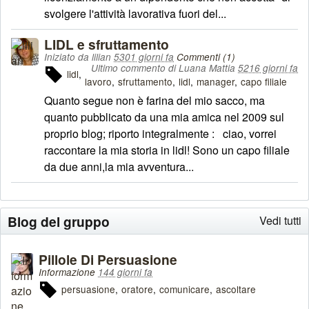
svolgere l'attività lavorativa fuori del...
LIDL e sfruttamento
Iniziato da lilian
5301 giorni fa
Commenti (1)
Ultimo commento di Luana Mattia
5216 giorni fa
lidl
lavoro
sfruttamento
lidl
manager
capo filiale
Quanto segue non è farina del mio sacco, ma
quanto pubblicato da una mia amica nel 2009 sul
proprio blog; riporto integralmente : ciao, vorrei
raccontare la mia storia in lidl! Sono un capo filiale
da due anni,la mia avventura...
Blog del gruppo
Vedi tutti
Pillole Di Persuasione
Informazione
144 giorni fa
persuasione
oratore
comunicare
ascoltare