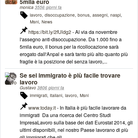
5mila euro
monica
3556 giorni fa
lavoro
disoccupazione
bonus
assegni
naspi
Msni
News
https://bit.ly/2fUldg2
- Al via da novembre
l'assegno anti-disoccupazione. Da 1.000 fino a
5mila euro, il bonus per la ricollocazione sarà
erogato dall'Anpal e sarà tanto più alto quanto più
fragile è la posizione del senza lavoro,...
Se sei immigrato è più facile trovare
lavoro
Gustavo
3806 giorni fa
immigrati
italiani
lavoro
Msni
www.today.it
- In Italia è più facile lavorare da
immigrati Da una ricerca del Centro Studi
ImpresaLavoro sulla base dei dati Eurostat 2014, gli
ultimi disponibili, nel nostro Paese lavorano di più
gli immigrati che gli...