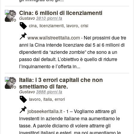
Cina: 6 milioni di licenziamenti
Gustavo
3810 giorni fa
cina
licenziamenti
lavoro
crisi
www.wallstreetitalia.com
- Nei prossimi due tre
anni la Cina intende licenziare dai 5 ai 6 milioni di
dipendenti da “aziende zombie” che sono a un
passo dal default. L’obiettivo è quello di ridurre
l’inquinamento e l’offerta in...
Italia: i 3 errori capitali che non
smettiamo di fare.
Gustavo
3888 giorni fa
lavoro
italia
errori
jobseekeritalia.it
- 1 – Vogliamo attirare gli
investenti in aziende italiane ma aumentiamo le
tasse. A parole diciamo di volere attrarre gli
investitori italiani e esteri, ma poi aumentiamo le