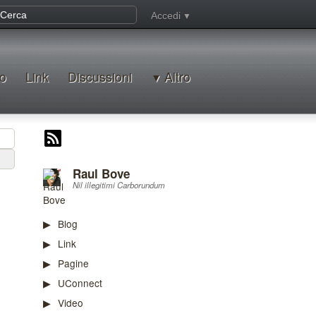
Accedi
o
Link
Discussioni
Altro
Raul Bove
Nil illegitimi Carborundum
Blog
Link
Pagine
UConnect
Video