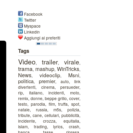
Facebook
Twitter
Myspace
Linkedin
Aggiungi ai preferiti
Tags
Video
trailer
virale
,
,
,
trama
mashup
WinTricks
,
,
,
News
videoclip
Msni
,
,
,
politica
premier
,
,
auto
,
link
divertenti
,
cinema
,
persueder
,
rip
,
italiano
,
incidenti
,
moto
,
remix
,
donne
,
beppe grillo
,
cover
,
testo
,
parodia
,
film
,
truffa
,
spot
,
natale
,
russia
,
m5s
,
polizia
,
tribute
,
cane
,
cellulari
,
pubblicità
,
incidente
,
crozza
,
equitalia
,
islam
,
trading
,
lyrics
,
crash
,
banca
,
tasse
,
ripresa
,