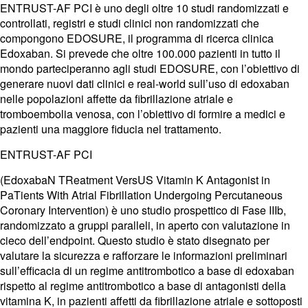
ENTRUST-AF PCI è uno degli oltre 10 studi randomizzati e
controllati, registri e studi clinici non randomizzati che
compongono EDOSURE, il programma di ricerca clinica
Edoxaban. Si prevede che oltre 100.000 pazienti in tutto il
mondo parteciperanno agli studi EDOSURE, con l’obiettivo di
generare nuovi dati clinici e real-world sull’uso di edoxaban
nelle popolazioni affette da fibrillazione atriale e
tromboembolia venosa, con l’obiettivo di formire a medici e
pazienti una maggiore fiducia nel trattamento.
ENTRUST-AF PCI
(EdoxabaN TReatment VersUS Vitamin K Antagonist in
PaTients With Atrial Fibrillation Undergoing Percutaneous
Coronary Intervention) è uno studio prospettico di Fase IIIb,
randomizzato a gruppi paralleli, in aperto con valutazione in
cieco dell’endpoint. Questo studio è stato disegnato per
valutare la sicurezza e rafforzare le informazioni preliminari
sull’efficacia di un regime antitrombotico a base di edoxaban
rispetto al regime antitrombotico a base di antagonisti della
vitamina K, in pazienti affetti da fibrillazione atriale e sottoposti