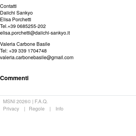
Contatti
Daiichi Sankyo
Elisa Porchetti
Tel.+39 0685255-202
elisa.porchetti@daiichi-sankyo.it
Valeria Carbone Basile
Tel: +39 339 1704748
valeria.carbonebasile@gmail.com
Commenti
MSNI 2026©
F.A.Q.
Privacy
Regole
Info