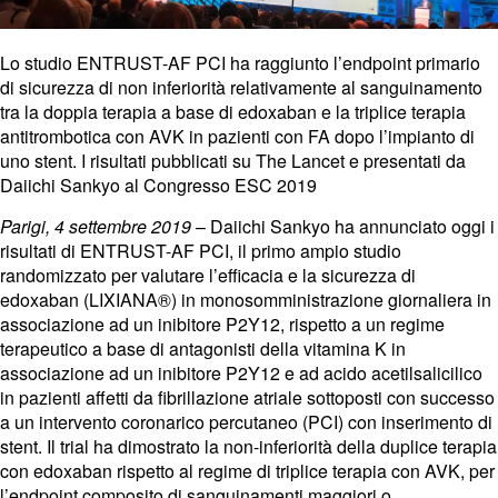
Lo studio ENTRUST-AF PCI ha raggiunto l’endpoint primario
di sicurezza di non inferiorità relativamente al sanguinamento
tra la doppia terapia a base di edoxaban e la triplice terapia
antitrombotica con AVK in pazienti con FA dopo l’impianto di
uno stent. I risultati pubblicati su The Lancet e presentati da
Daiichi Sankyo al Congresso ESC 2019
Parigi, 4 settembre 2019
– Daiichi Sankyo ha annunciato oggi i
risultati di ENTRUST-AF PCI, il primo ampio studio
randomizzato per valutare l’efficacia e la sicurezza di
edoxaban (LIXIANA®) in monosomministrazione giornaliera in
associazione ad un inibitore P2Y12, rispetto a un regime
terapeutico a base di antagonisti della vitamina K in
associazione ad un inibitore P2Y12 e ad acido acetilsalicilico
in pazienti affetti da fibrillazione atriale sottoposti con successo
a un intervento coronarico percutaneo (PCI) con inserimento di
stent. Il trial ha dimostrato la non-inferiorità della duplice terapia
con edoxaban rispetto al regime di triplice terapia con AVK, per
l’endpoint composito di sanguinamenti maggiori o