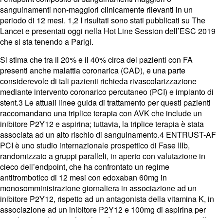
sanguinamenti non-maggiori clinicamente rilevanti in un
periodo di 12 mesi. 1,2 I risultati sono stati pubblicati su The
Lancet e presentati oggi nella Hot Line Session dell’ESC 2019
che si sta tenendo a Parigi.
Si stima che tra il 20% e il 40% circa dei pazienti con FA
presenti anche malattia coronarica (CAD), e una parte
considerevole di tali pazienti richieda rivascolarizzazione
mediante intervento coronarico percutaneo (PCI) e impianto di
stent.3 Le attuali linee guida di trattamento per questi pazienti
raccomandano una triplice terapia con AVK che include un
inibitore P2Y12 e aspirina; tuttavia, la triplice terapia è stata
associata ad un alto rischio di sanguinamento.4 ENTRUST-AF
PCI è uno studio internazionale prospettico di Fase IIIb,
randomizzato a gruppi paralleli, in aperto con valutazione in
cieco dell’endpoint, che ha confrontato un regime
antitrombotico di 12 mesi con edoxaban 60mg in
monosomministrazione giornaliera in associazione ad un
inibitore P2Y12, rispetto ad un antagonista della vitamina K, in
associazione ad un inibitore P2Y12 e 100mg di aspirina per