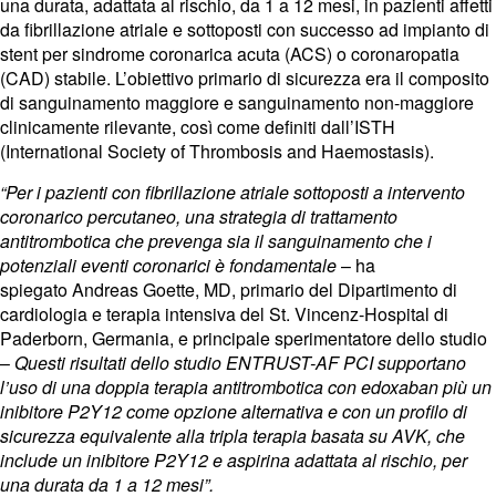
una durata, adattata al rischio, da 1 a 12 mesi, in pazienti affetti
da fibrillazione atriale e sottoposti con successo ad impianto di
stent per sindrome coronarica acuta (ACS) o coronaropatia
(CAD) stabile. L’obiettivo primario di sicurezza era il composito
di sanguinamento maggiore e sanguinamento non-maggiore
clinicamente rilevante, così come definiti dall’ISTH
(International Society of Thrombosis and Haemostasis).
“Per i pazienti con fibrillazione atriale sottoposti a intervento
coronarico percutaneo, una strategia di trattamento
antitrombotica che prevenga sia il sanguinamento che i
potenziali eventi coronarici è fondamentale
– ha
spiegato
Andreas Goette
, MD, primario del Dipartimento di
cardiologia e terapia intensiva del St. Vincenz-Hospital di
Paderborn, Germania, e principale sperimentatore dello studio
–
Questi risultati dello studio ENTRUST-AF PCI supportano
l’uso di una doppia terapia antitrombotica con edoxaban più un
inibitore P2Y12 come opzione alternativa e con un profilo di
sicurezza equivalente alla tripla terapia basata su AVK, che
include un inibitore P2Y12 e aspirina adattata al rischio, per
una durata da 1 a 12 mesi”.