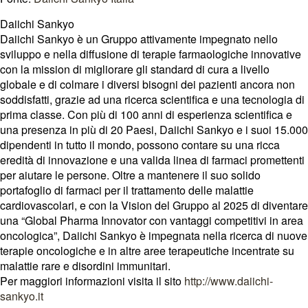
Daiichi Sankyo
Daiichi Sankyo è un Gruppo attivamente impegnato nello
sviluppo e nella diffusione di terapie farmaologiche innovative
con la mission di migliorare gli standard di cura a livello
globale e di colmare i diversi bisogni dei pazienti ancora non
soddisfatti, grazie ad una ricerca scientifica e una tecnologia di
prima classe. Con più di 100 anni di esperienza scientifica e
una presenza in più di 20 Paesi, Daiichi Sankyo e i suoi 15.000
dipendenti in tutto il mondo, possono contare su una ricca
eredità di innovazione e una valida linea di farmaci promettenti
per aiutare le persone. Oltre a mantenere il suo solido
portafoglio di farmaci per il trattamento delle malattie
cardiovascolari, e con la Vision del Gruppo al 2025 di diventare
una “Global Pharma Innovator con vantaggi competitivi in area
oncologica”, Daiichi Sankyo è impegnata nella ricerca di nuove
terapie oncologiche e in altre aree terapeutiche incentrate su
malattie rare e disordini immunitari.
Per maggiori informazioni visita il sito
http://www.daiichi-
sankyo.it