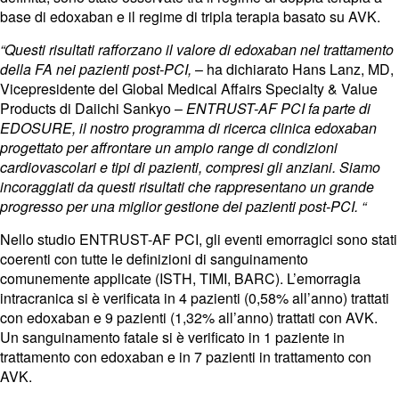
base di edoxaban e il regime di tripla terapia basato su AVK.
“Questi risultati rafforzano il valore di edoxaban nel trattamento
della FA nei pazienti post-PCI,
– ha dichiarato
Hans Lanz
, MD,
Vicepresidente del Global Medical Affairs Specialty & Value
Products di Daiichi Sankyo –
ENTRUST-AF PCI fa parte di
EDOSURE, il nostro programma di ricerca clinica edoxaban
progettato per affrontare un ampio range di condizioni
cardiovascolari e tipi di pazienti, compresi gli anziani. Siamo
incoraggiati da questi risultati che rappresentano un grande
progresso per una miglior gestione dei pazienti post-PCI. “
Nello studio ENTRUST-AF PCI, gli eventi emorragici sono stati
coerenti con tutte le definizioni di sanguinamento
comunemente applicate (ISTH, TIMI, BARC). L’emorragia
intracranica si è verificata in 4 pazienti (0,58% all’anno) trattati
con edoxaban e 9 pazienti (1,32% all’anno) trattati con AVK.
Un sanguinamento fatale si è verificato in 1 paziente in
trattamento con edoxaban e in 7 pazienti in trattamento con
AVK.