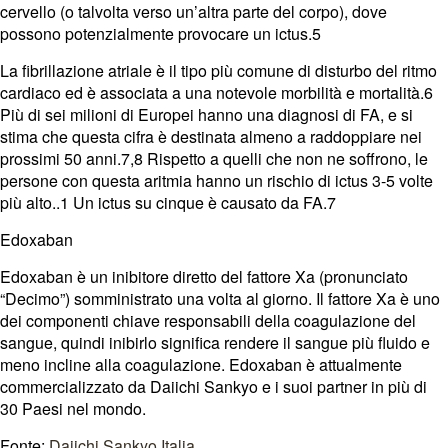
cervello (o talvolta verso un’altra parte del corpo), dove
possono potenzialmente provocare un ictus.5
La fibrillazione atriale è il tipo più comune di disturbo del ritmo
cardiaco ed è associata a una notevole morbilità e mortalità.6
Più di sei milioni di Europei hanno una diagnosi di FA, e si
stima che questa cifra è destinata almeno a raddoppiare nei
prossimi 50 anni.7,8 Rispetto a quelli che non ne soffrono, le
persone con questa aritmia hanno un rischio di ictus 3-5 volte
più alto..1 Un ictus su cinque è causato da FA.7
Edoxaban
Edoxaban è un inibitore diretto del fattore Xa (pronunciato
“Decimo”) somministrato una volta al giorno. Il fattore Xa è uno
dei componenti chiave responsabili della coagulazione del
sangue, quindi inibirlo significa rendere il sangue più fluido e
meno incline alla coagulazione. Edoxaban è attualmente
commercializzato da Daiichi Sankyo e i suoi partner in più di
30 Paesi nel mondo.
Fonte
:
Daiichi Sankyo Italia