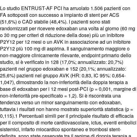
Lo studio ENTRUST-AF PCI ha arruolato 1.506 pazienti con
FA sottoposti con successo a impianto di stent per ACS
(51,6%) o CAD stabile (48,4%). I pazienti sono stati
randomizzati per ricevere edoxaban una volta al giorno (60 mg
o 30 mg per criteri di riduzione della dose) più un inibitore
P2Y12 per 12 mesi o un AVK in associazione ad un inibitore
P2Y12 più 100 mg di aspirina. Il sanguinamento maggiore o
non-maggiore clinicamente rilevante, endpoint primario dello
studio, si è verificato in 128 (17,0%; annualizzato: 20,7%)
pazienti nel gruppo edoxaban e 152 (20,1%; annualizzato:
25,6%) pazienti nel gruppo AVK (HR: 0,83, IC 95%: 0,654-
1,047), dimostrando la non-inferiorità della doppia terapia a
base di edoxaban per i 12 mesi post-PCI (p = 0,001, margine di
non-inferiorità pre-specificato = 1,2). Si è riscontrata una
tendenza verso un minor sanguinamento con edoxaban,
tuttavia i risultati non hanno mostrato superiorità statistica (p =
0,115).1 Percentuali simili per il principale risultato di efficacia
per il composito di morte cardiovascolare, ictus, eventi embolici
sistemici, infarto miocardico spontaneo e trombosi stent-
definita, sono state osservate tra il regime di doppia terapia a