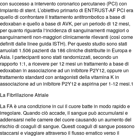
con successo a intervento coronarico percutaneo (PCI) con
impianto di stent. L’obiettivo primario di ENTRUST-AF PCI era
quello di confrontare il trattamento antitrombotico a base di
edoxaban e quello a base di AVK, per un periodo di 12 mesi,
per quanto riguarda l‘incidenza di sanguinamenti maggiori o
sanguinamenti non-maggiori clinicamente rilevanti (così come
definiti dalle linee guida ISTH). Per questo studio sono stati
arruolati 1.506 pazienti da 186 cliniche distribuite in Europa e
Asia. I partecipanti sono stati randomizzati, secondo un
rapporto 1:1, a ricevere per 12 mesi un trattamento a base di
edoxaban in associazione ad un inibitore P2Y12, oppure un
trattamento standard con antagonisti della vitamina K in
associazione ad un inibitore P2Y12 e aspirina per 1-12 mesi.1
La Fibrillazione Atriale
La FA è una condizione in cui il cuore batte in modo rapido e
irregolare. Quando ciò accade, il sangue può accumularsi e
addensarsi nelle camere del cuore causando un aumento del
rischio di coaguli di sangue. Questi coaguli di sangue possono
staccarsi e viaggiare attraverso il flusso ematico verso il