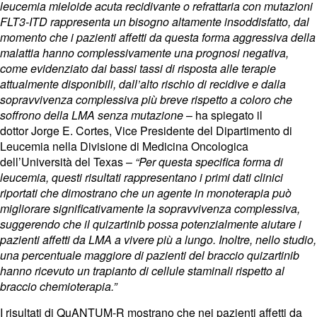
leucemia mieloide acuta recidivante o refrattaria con mutazioni
FLT3-ITD rappresenta un bisogno altamente insoddisfatto, dal
momento che i pazienti affetti da questa forma aggressiva della
malattia hanno complessivamente una prognosi negativa,
come evidenziato dai bassi tassi di risposta alle terapie
attualmente disponibili, dall’alto rischio di recidive e dalla
sopravvivenza complessiva più breve rispetto a coloro che
soffrono della LMA senza mutazione
– ha spiegato il
dottor
Jorge E. Cortes
, Vice Presidente del Dipartimento di
Leucemia nella Divisione di Medicina Oncologica
dell’Università del Texas –
“Per questa specifica forma di
leucemia, questi risultati rappresentano i primi dati clinici
riportati che dimostrano che un agente in monoterapia può
migliorare significativamente la sopravvivenza complessiva,
suggerendo che il quizartinib possa potenzialmente aiutare i
pazienti affetti da LMA a vivere più a lungo. Inoltre, nello studio,
una percentuale maggiore di pazienti del braccio quizartinib
hanno ricevuto un trapianto di cellule staminali rispetto al
braccio chemioterapia.”
I risultati di QuANTUM-R
mostrano che nei pazienti affetti da