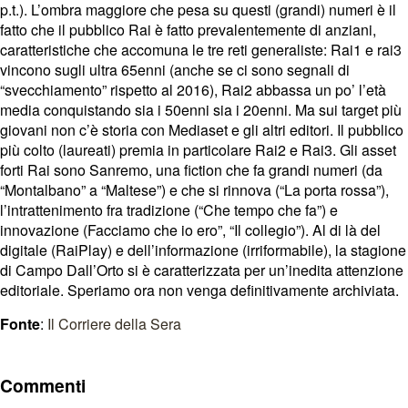
p.t.). L’ombra maggiore che pesa su questi (grandi) numeri è il
fatto che il pubblico Rai è fatto prevalentemente di anziani,
caratteristiche che accomuna le tre reti generaliste: Rai1 e rai3
vincono sugli ultra 65enni (anche se ci sono segnali di
“svecchiamento” rispetto al 2016), Rai2 abbassa un po’ l’età
media conquistando sia i 50enni sia i 20enni. Ma sui target più
giovani non c’è storia con Mediaset e gli altri editori. Il pubblico
più colto (laureati) premia in particolare Rai2 e Rai3. Gli asset
forti Rai sono Sanremo, una fiction che fa grandi numeri (da
“Montalbano” a “Maltese”) e che si rinnova (“La porta rossa”),
l’intrattenimento fra tradizione (“Che tempo che fa”) e
innovazione (Facciamo che io ero”, “Il collegio”). Al di là del
digitale (RaiPlay) e dell’informazione (irriformabile), la stagione
di Campo Dall’Orto si è caratterizzata per un’inedita attenzione
editoriale. Speriamo ora non venga definitivamente archiviata.
Fonte
:
Il Corriere della Sera
Commenti