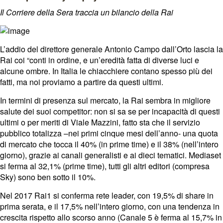
Il Corriere della Sera traccia un bilancio della Rai
L’addio del direttore generale Antonio Campo dall’Orto lascia la
Rai coi “conti in ordine, e un’eredità fatta di diverse luci e
alcune ombre. In Italia le chiacchiere contano spesso più dei
fatti, ma noi proviamo a partire da questi ultimi.
In termini di presenza sul mercato, la Rai sembra in migliore
salute dei suoi competitor: non si sa se per incapacità di questi
ultimi o per meriti di Viale Mazzini, fatto sta che il servizio
pubblico totalizza –nei primi cinque mesi dell’anno- una quota
di mercato che tocca il 40% (in prime time) e il 38% (nell’intero
giorno), grazie ai canali generalisti e ai dieci tematici. Mediaset
si ferma al 32,1% (prime time), tutti gli altri editori (compresa
Sky) sono ben sotto il 10%.
Nel 2017 Rai1 si conferma rete leader, con 19,5% di share in
prima serata, e il 17,5% nell’intero giorno, con una tendenza in
crescita rispetto allo scorso anno (Canale 5 è ferma al 15,7% in