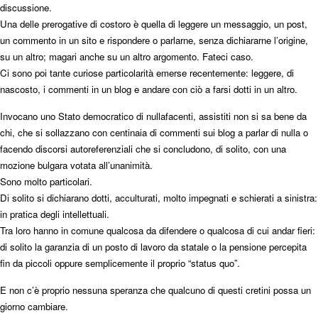
discussione.
Una delle prerogative di costoro è quella di leggere un messaggio, un post,
un commento in un sito e rispondere o parlarne, senza dichiararne l’origine,
su un altro; magari anche su un altro argomento. Fateci caso.
Ci sono poi tante curiose particolarità emerse recentemente: leggere, di
nascosto, i commenti in un blog e andare con ciò a farsi dotti in un altro.
Invocano uno Stato democratico di nullafacenti, assistiti non si sa bene da
chi, che si sollazzano con centinaia di commenti sui blog a parlar di nulla o
facendo discorsi autoreferenziali che si concludono, di solito, con una
mozione bulgara votata all’unanimità.
Sono molto particolari.
Di solito si dichiarano dotti, acculturati, molto impegnati e schierati a sinistra:
in pratica degli intellettuali.
Tra loro hanno in comune qualcosa da difendere o qualcosa di cui andar fieri:
di solito la garanzia di un posto di lavoro da statale o la pensione percepita
fin da piccoli oppure semplicemente il proprio “status quo”.
E non c’è proprio nessuna speranza che qualcuno di questi cretini possa un
giorno cambiare.