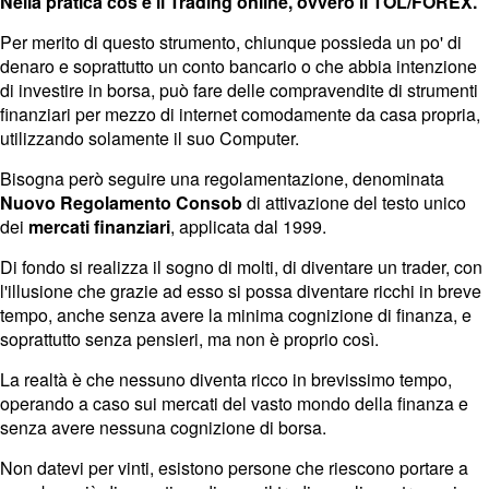
Nella pratica cos’è il Trading online, ovvero il TOL/FOREX.
Per merito di questo strumento, chiunque possieda un po' di
denaro e soprattutto un conto bancario o che abbia intenzione
di investire in borsa, può fare delle compravendite di strumenti
finanziari per mezzo di internet comodamente da casa propria,
utilizzando solamente il suo Computer.
Bisogna però seguire una regolamentazione, denominata
Nuovo Regolamento Consob
di attivazione del testo unico
dei
mercati finanziari
, applicata dal 1999.
Di fondo si realizza il sogno di molti, di diventare un trader, con
l'illusione che grazie ad esso si possa diventare ricchi in breve
tempo, anche senza avere la minima cognizione di finanza, e
soprattutto senza pensieri, ma non è proprio così.
La realtà è che nessuno diventa ricco in brevissimo tempo,
operando a caso sui mercati del vasto mondo della finanza e
senza avere nessuna cognizione di borsa.
Non datevi per vinti, esistono persone che riescono portare a