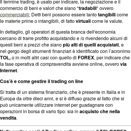
Il termine trading, è usato per indicare, la negoziazione e il
commercio di beni e valori che siano "
tradabili
" ovvero
commerciabili
; Detti beni possono essere tanto
tangibili
come
le materie prime o intangibili, di fatto
virtuali
come le valute.
In dettaglio, gli operatori di questa branca dell'economia
cercano di trarre profitto acquistando e /o rivendendo alcuni di
questi beni a prezzi che siano
più alti di quelli acquistati
, e
nel gergo degli strumenti finanziari è identificato con l’acronimo
TOL,
o in molti altri casi con quello di
FOREX
, per indicare che
la fase operativa di compravendita avviene online, ovvero
via
Internet
.
Cos’è e come gestire il trading on line
Si tratta di un sistema finanziario, che è presente in Italia e in
Europa da oltre dieci anni, e si è diffuso grazie al fatto che si
può unicamente utilizzare internet per guadagnare con
operazioni in borsa di vario tipo: sia in
acquisto che nella
vendita
.