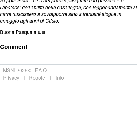
Rappresenta il clou del pranzo pasquale e in passato era
l'apoteosi dell'abilità delle casalinghe, che leggendariamente si
narra riuscissero a sovrapporre sino a trentatré sfoglie in
omaggio agli anni di Cristo.
Buona Pasqua a tutti!
Commenti
MSNI 2026©
F.A.Q.
Privacy
Regole
Info